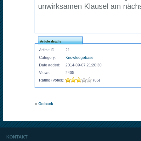
unwirksamen Klausel am näch
Article details
Article ID:
21
Category:
Knowledgebase
Date added:
2014-09-07 21:20:30
Views:
2405
Rating (Votes):
(86)
«
Go back
KONTAKT