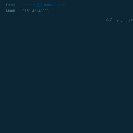
Email
:
support (/@\) futuredrive.de
Mobil
: 0151-42148808
© Copyright by 