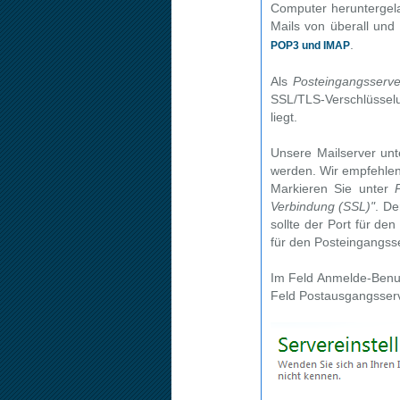
Computer heruntergelad
Mails von überall un
.
POP3 und IMAP
Als
Posteingangsserve
SSL/TLS-Verschlüssel
liegt.
Unsere Mailserver unt
werden. Wir empfehlen 
Markieren Sie unter
Verbindung (SSL)"
. De
sollte der Port für de
für den Posteingangsse
Im Feld
Anmelde-Benu
Feld
Postausgangsserve