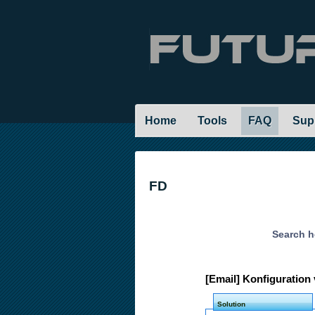
Home
Tools
FAQ
Sup
FD
Search h
[Email] Konfiguration
Solution