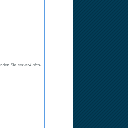
enden Sie
server4.nico-