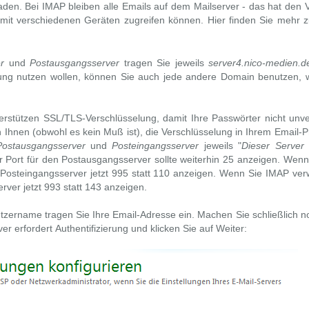
en. Bei IMAP bleiben alle Emails auf dem Mailserver - das hat den Vo
d mit verschiedenen Geräten zugreifen können. Hier finden Sie meh
r
und
Postausgangsserver
tragen Sie jeweils
server4.nico-medien.d
ung nutzen wollen, können Sie auch jede andere Domain benutzen, 
erstützen SSL/TLS-Verschlüsselung, damit Ihre Passwörter nicht unve
Ihnen (obwohl es kein Muß ist), die Verschlüsselung in Ihrem Email-
Postausgangsserver
und
Posteingangsserver
jeweils "
Dieser Server 
r Port für den Postausgangsserver sollte weiterhin
25
anzeigen. Wenn
n Posteingangsserver jetzt
995
statt
110
anzeigen. Wenn Sie IMAP verwe
rver jetzt
993
statt
143
anzeigen.
tzername
tragen Sie Ihre Email-Adresse ein. Machen Sie schließlich 
r erfordert Authentifizierung
und klicken Sie auf
Weiter
: