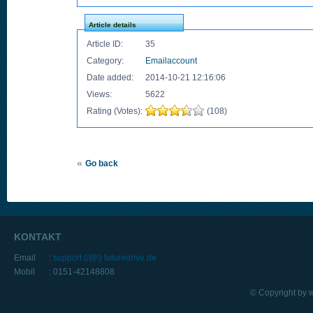
Article details
Article ID:
35
Category:
Emailaccount
Date added:
2014-10-21 12:16:06
Views:
5622
Rating (Votes):
(108)
«
Go back
KONTAKT
Email
:
support (/@\) futuredrive.de
Mobil
: 0151-42148808
© Copyright by 