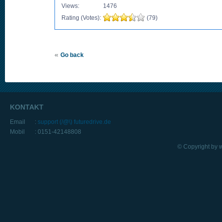
Views:
1476
Rating (Votes):
(79)
«
Go back
KONTAKT
Email
:
support (/@\) futuredrive.de
Mobil
: 0151-42148808
© Copyright by 